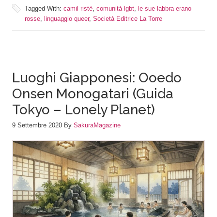
Tagged With:
camil ristè
,
comunità lgbt
,
le sue labbra erano
rosse
,
linguaggio queer
,
Società Editrice La Torre
Luoghi Giapponesi: Ooedo
Onsen Monogatari (Guida
Tokyo – Lonely Planet)
9 Settembre 2020
By
SakuraMagazine