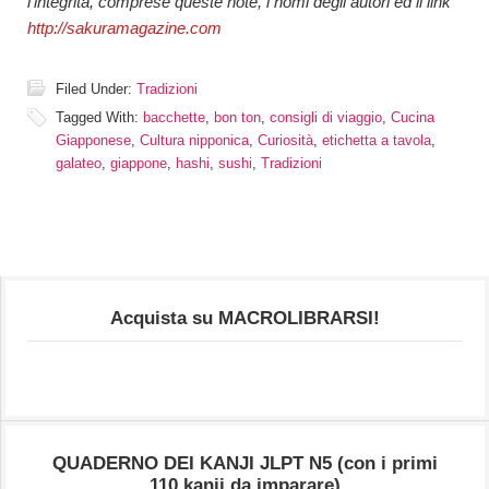
l’integrità, comprese queste note, i nomi degli autori ed il link
http://sakuramagazine.com
Filed Under:
Tradizioni
Tagged With:
bacchette
,
bon ton
,
consigli di viaggio
,
Cucina
Giapponese
,
Cultura nipponica
,
Curiosità
,
etichetta a tavola
,
galateo
,
giappone
,
hashi
,
sushi
,
Tradizioni
Acquista su MACROLIBRARSI!
QUADERNO DEI KANJI JLPT N5 (con i primi
110 kanji da imparare)