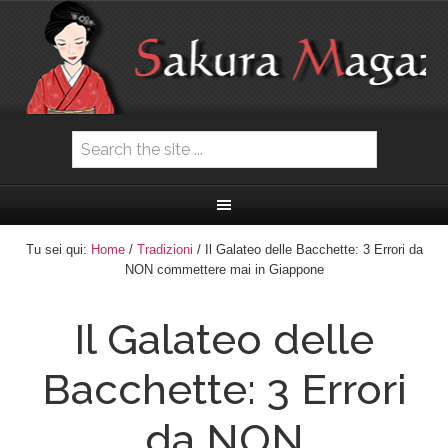
Tu sei qui:
Home
/
Tradizioni
/ Il Galateo delle Bacchette: 3 Errori da
NON commettere mai in Giappone
Il Galateo delle
Bacchette: 3 Errori
da NON