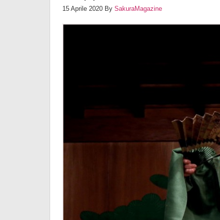
15 Aprile 2020
By
SakuraMagazine