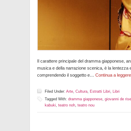
Il carattere principale del dramma giapponese, an
musica e della narrazione scenica, è la lentezza 
comprendendo il soggetto e…
Continua a leggere
Filed Under:
Arte
,
Cultura
,
Estratti Libri
,
Libri
Tagged With:
dramma giapponese
,
giovanni de rise
kabuki
,
teatro noh
,
teatro nou