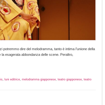
zi potremmo dire del melodramma, tanto è intima l’unione della
e la esagerata abbondanza delle scene. Peraltro,
is
,
luni editrice
,
melodramma giapponese
,
teatro giapponese
,
teatro