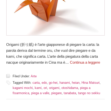
Origami (折り紙) è l’arte giapponese di piegare la carta: la
parola deriva dal termine oru, che vuol dire piegare e da
kami, che significa carta. L’arte della piegatura della carta
nacque originariamente in Cina ma è…
Continua a leggere
Filed Under:
Arte
Tagged With:
carta
,
edo
,
go-hei
,
hanami
,
heian
,
Hina Matsuri
,
kagami mochi
,
kami
,
ori
,
origami
,
otoshidama
,
piega a
fisarmonica
,
piega a valle
,
piegare
,
tanabata
,
tango no sekku