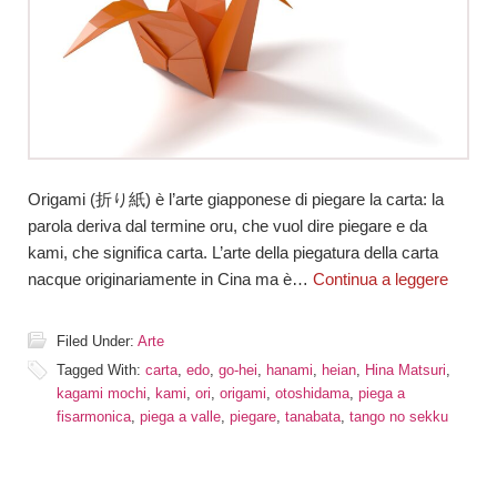
Origami (折り紙) è l’arte giapponese di piegare la carta: la
parola deriva dal termine oru, che vuol dire piegare e da
kami, che significa carta. L’arte della piegatura della carta
nacque originariamente in Cina ma è…
Continua a leggere
Filed Under:
Arte
Tagged With:
carta
,
edo
,
go-hei
,
hanami
,
heian
,
Hina Matsuri
,
kagami mochi
,
kami
,
ori
,
origami
,
otoshidama
,
piega a
fisarmonica
,
piega a valle
,
piegare
,
tanabata
,
tango no sekku