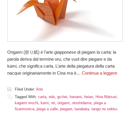
Origami (折り紙) è l’arte giapponese di piegare la carta: la
parola deriva dal termine oru, che vuol dire piegare e da
kami, che significa carta. L’arte della piegatura della carta
nacque originariamente in Cina ma è…
Continua a leggere
Filed Under:
Arte
Tagged With:
carta
,
edo
,
go-hei
,
hanami
,
heian
,
Hina Matsuri
,
kagami mochi
,
kami
,
ori
,
origami
,
otoshidama
,
piega a
fisarmonica
,
piega a valle
,
piegare
,
tanabata
,
tango no sekku