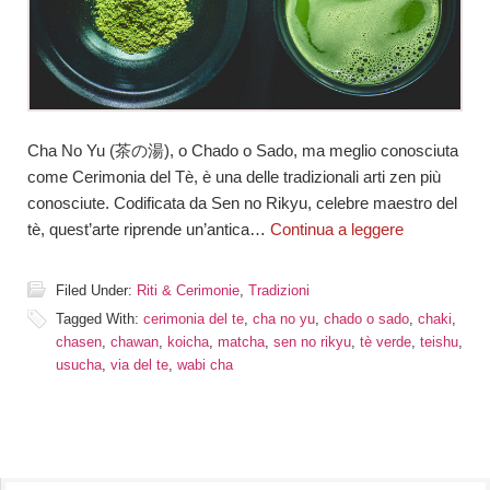
Cha No Yu (茶の湯), o Chado o Sado, ma meglio conosciuta
come Cerimonia del Tè, è una delle tradizionali arti zen più
conosciute. Codificata da Sen no Rikyu, celebre maestro del
tè, quest’arte riprende un’antica…
Continua a leggere
Filed Under:
Riti & Cerimonie
,
Tradizioni
Tagged With:
cerimonia del te
,
cha no yu
,
chado o sado
,
chaki
,
chasen
,
chawan
,
koicha
,
matcha
,
sen no rikyu
,
tè verde
,
teishu
,
usucha
,
via del te
,
wabi cha