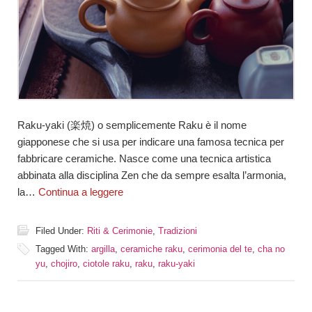
Raku-yaki (楽焼) o semplicemente Raku è il nome
giapponese che si usa per indicare una famosa tecnica per
fabbricare ceramiche. Nasce come una tecnica artistica
abbinata alla disciplina Zen che da sempre esalta l’armonia,
la…
Continua a leggere
Filed Under:
Riti & Cerimonie
,
Tradizioni
Tagged With:
argilla
,
ceramiche raku
,
cerimonia del te
,
cha no
yu
,
chojiro
,
ciotole raku
,
raku
,
raku-yaki