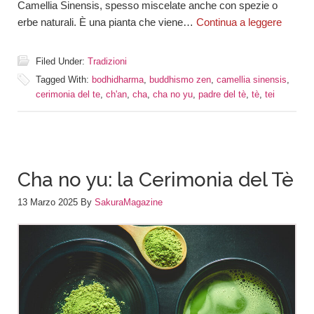
Camellia Sinensis, spesso miscelate anche con spezie o
erbe naturali. È una pianta che viene…
Continua a leggere
Filed Under:
Tradizioni
Tagged With:
bodhidharma
,
buddhismo zen
,
camellia sinensis
,
cerimonia del te
,
ch'an
,
cha
,
cha no yu
,
padre del tè
,
tè
,
tei
Cha no yu: la Cerimonia del Tè
13 Marzo 2025
By
SakuraMagazine