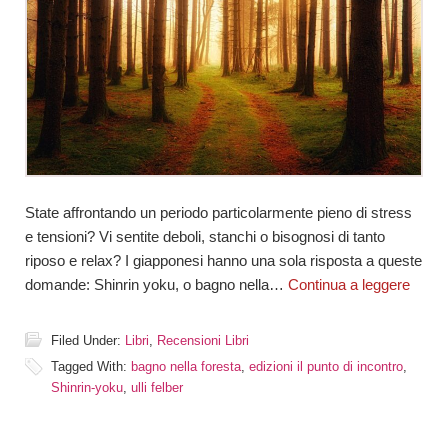
State affrontando un periodo particolarmente pieno di stress
e tensioni? Vi sentite deboli, stanchi o bisognosi di tanto
riposo e relax? I giapponesi hanno una sola risposta a queste
domande: Shinrin yoku, o bagno nella…
Continua a leggere
Filed Under:
Libri
,
Recensioni Libri
Tagged With:
bagno nella foresta
,
edizioni il punto di incontro
,
Shinrin-yoku
,
ulli felber