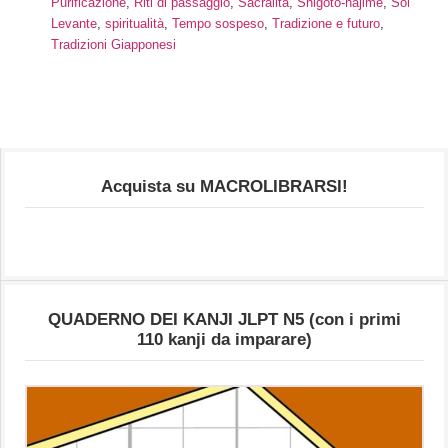
Purificazione
,
Riti di passaggio
,
Sacralità
,
Shigoto-hajime
,
Sol
Levante
,
spiritualità
,
Tempo sospeso
,
Tradizione e futuro
,
Tradizioni Giapponesi
Acquista su MACROLIBRARSI!
QUADERNO DEI KANJI JLPT N5 (con i primi
110 kanji da imparare)