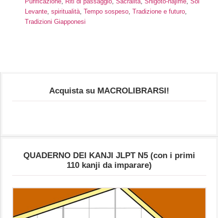
Purificazione
,
Riti di passaggio
,
Sacralità
,
Shigoto-hajime
,
Sol
Levante
,
spiritualità
,
Tempo sospeso
,
Tradizione e futuro
,
Tradizioni Giapponesi
Acquista su MACROLIBRARSI!
QUADERNO DEI KANJI JLPT N5 (con i primi
110 kanji da imparare)