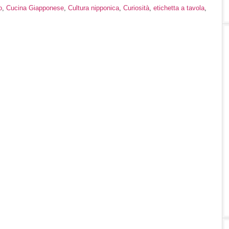
o
,
Cucina Giapponese
,
Cultura nipponica
,
Curiosità
,
etichetta a tavola
,