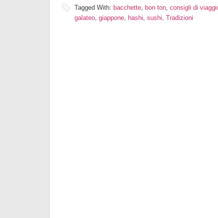
Tagged With:
bacchette
,
bon ton
,
consigli di viaggi
galateo
,
giappone
,
hashi
,
sushi
,
Tradizioni