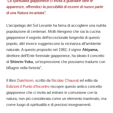
“La spiritualità giapponese ci invita a guardare oltre le
apparenze, offrendoci la possibilità di essere di nuovo parte
di una Natura incantata”.
L’arcipelago del Sol Levante ha fama di accogliere una nutrita
popolazione di centenari. Molti ritengono che sia la cucina
giapponese il segreto dell’eccezionale longevità di questo
popolo, altri invece suggeriscono la vicinanza all’ambiente
naturale. A questo proposito nel 1982, il signor
Akiyama,
direttore dell’Ente forestale giapponese, ha ideato il concetto
di
Shinrin-Yoku
, un’espressione che possiamo tradurre con
bBagno nella foresta”.
Il libro
Daishizen,
scritto da
Nicolas Chauvat
ed edito da
Edizioni il Punto d’Incontro
riscopre questo antico concetto
giapponese che ci invita ad entrare in comunione con la
natura, non più considerata come un elemento inanimato, ma
come luogo di spiritualità e di preziosi insegnamenti.