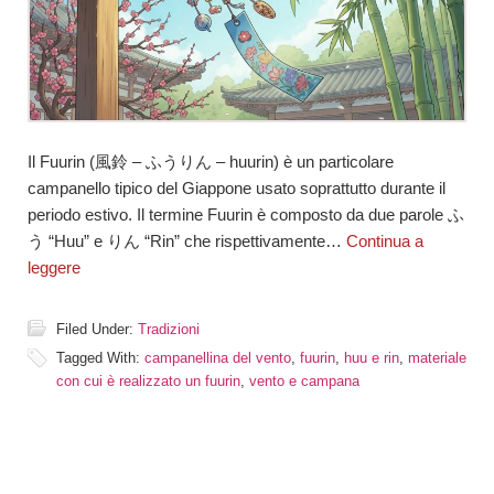
Il Fuurin (風鈴 – ふうりん – huurin) è un particolare
campanello tipico del Giappone usato soprattutto durante il
periodo estivo. Il termine Fuurin è composto da due parole ふ
う “Huu” e りん “Rin” che rispettivamente…
Continua a
leggere
Filed Under:
Tradizioni
Tagged With:
campanellina del vento
,
fuurin
,
huu e rin
,
materiale
con cui è realizzato un fuurin
,
vento e campana