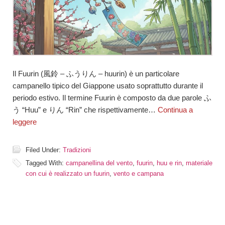
Il Fuurin (風鈴 – ふうりん – huurin) è un particolare
campanello tipico del Giappone usato soprattutto durante il
periodo estivo. Il termine Fuurin è composto da due parole ふ
う “Huu” e りん “Rin” che rispettivamente…
Continua a
leggere
Filed Under:
Tradizioni
Tagged With:
campanellina del vento
,
fuurin
,
huu e rin
,
materiale
con cui è realizzato un fuurin
,
vento e campana