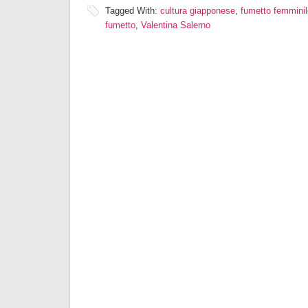
Tagged With:
cultura giapponese
,
fumetto femminil
fumetto
,
Valentina Salerno