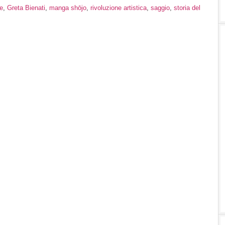
e
,
Greta Bienati
,
manga shōjo
,
rivoluzione artistica
,
saggio
,
storia del