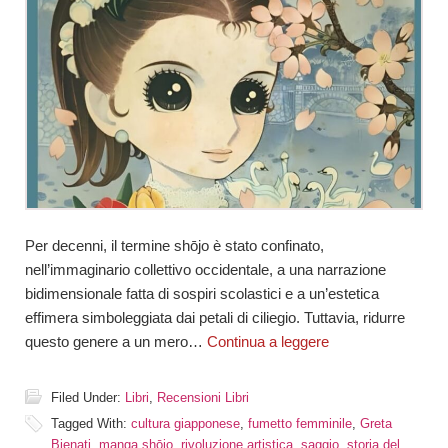
Per decenni, il termine shōjo è stato confinato,
nell’immaginario collettivo occidentale, a una narrazione
bidimensionale fatta di sospiri scolastici e a un’estetica
effimera simboleggiata dai petali di ciliegio. Tuttavia, ridurre
questo genere a un mero…
Continua a leggere
Filed Under:
Libri
,
Recensioni Libri
Tagged With:
cultura giapponese
,
fumetto femminile
,
Greta
Bienati
,
manga shōjo
,
rivoluzione artistica
,
saggio
,
storia del