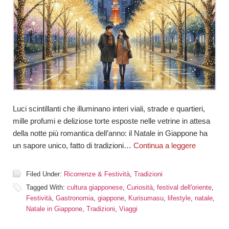
Luci scintillanti che illuminano interi viali, strade e quartieri,
mille profumi e deliziose torte esposte nelle vetrine in attesa
della notte più romantica dell’anno: il Natale in Giappone ha
un sapore unico, fatto di tradizioni…
Continua a leggere
Filed Under:
Ricorrenze & Festività
,
Tradizioni
Tagged With:
cultura giapponese
,
Curiosità
,
festival dell'oriente
,
Festività
,
Gastronomia
,
giappone
,
Kurisumasu
,
lifestyle
,
natale
,
Natale in Giappone
,
Tradizioni
,
Viaggi