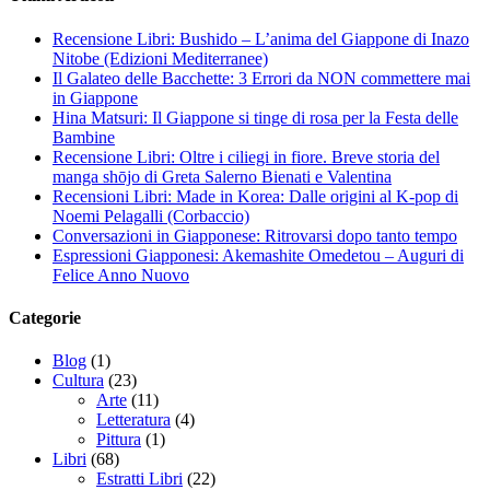
Recensione Libri: Bushido – L’anima del Giappone di Inazo
Nitobe (Edizioni Mediterranee)
Il Galateo delle Bacchette: 3 Errori da NON commettere mai
in Giappone
Hina Matsuri: Il Giappone si tinge di rosa per la Festa delle
Bambine
Recensione Libri: Oltre i ciliegi in fiore. Breve storia del
manga shōjo di Greta Salerno Bienati e Valentina
Recensioni Libri: Made in Korea: Dalle origini al K-pop di
Noemi Pelagalli (Corbaccio)
Conversazioni in Giapponese: Ritrovarsi dopo tanto tempo
Espressioni Giapponesi: Akemashite Omedetou – Auguri di
Felice Anno Nuovo
Categorie
Blog
(1)
Cultura
(23)
Arte
(11)
Letteratura
(4)
Pittura
(1)
Libri
(68)
Estratti Libri
(22)