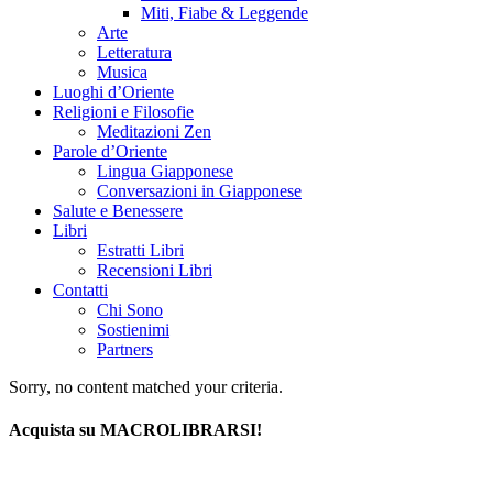
Miti, Fiabe & Leggende
Arte
Letteratura
Musica
Luoghi d’Oriente
Religioni e Filosofie
Meditazioni Zen
Parole d’Oriente
Lingua Giapponese
Conversazioni in Giapponese
Salute e Benessere
Libri
Estratti Libri
Recensioni Libri
Contatti
Chi Sono
Sostienimi
Partners
Sorry, no content matched your criteria.
Acquista su MACROLIBRARSI!