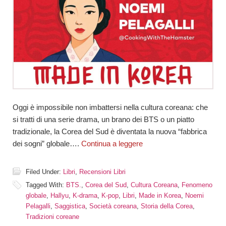
Oggi è impossibile non imbattersi nella cultura coreana: che
si tratti di una serie drama, un brano dei BTS o un piatto
tradizionale, la Corea del Sud è diventata la nuova “fabbrica
dei sogni” globale….
Continua a leggere
Filed Under:
Libri
,
Recensioni Libri
Tagged With:
BTS.
,
Corea del Sud
,
Cultura Coreana
,
Fenomeno
globale
,
Hallyu
,
K-drama
,
K-pop
,
Libri
,
Made in Korea
,
Noemi
Pelagalli
,
Saggistica
,
Società coreana
,
Storia della Corea
,
Tradizioni coreane