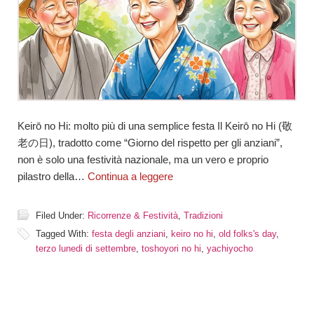
Keirō no Hi: molto più di una semplice festa Il Keirō no Hi (敬
老の日), tradotto come “Giorno del rispetto per gli anziani”,
non è solo una festività nazionale, ma un vero e proprio
pilastro della…
Continua a leggere
Filed Under:
Ricorrenze & Festività
,
Tradizioni
Tagged With:
festa degli anziani
,
keiro no hi
,
old folks's day
,
terzo lunedi di settembre
,
toshoyori no hi
,
yachiyocho