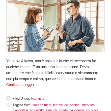
Yousuke Aikawa, non è solo quello che ci racconterà fra
qualche istante. È un universo in espansione. Devo
ammettere che è stato difficile intervistarlo e sicuramente
con più tempo e calma, queste idee che orbitano intorno…
Continua a leggere
Filed Under:
Interviste
Tagged With:
carmen rucci
,
festival dell'oriente
,
intervista
giapponesi
,
nhk world
,
samurai
,
spade giapponesi
,
yousuke