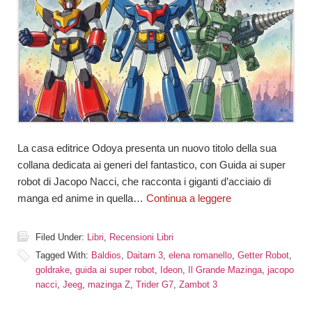
La casa editrice Odoya presenta un nuovo titolo della sua
collana dedicata ai generi del fantastico, con Guida ai super
robot di Jacopo Nacci, che racconta i giganti d’acciaio di
manga ed anime in quella…
Continua a leggere
Filed Under:
Libri
,
Recensioni Libri
Tagged With:
Baldios
,
Daitarn 3
,
elena romanello
,
Getter Robot
,
goldrake
,
guida ai super robot
,
Ideon
,
Il Grande Mazinga
,
jacopo
nacci
,
Jeeg
,
mazinga Z
,
Trider G7
,
Zambot 3