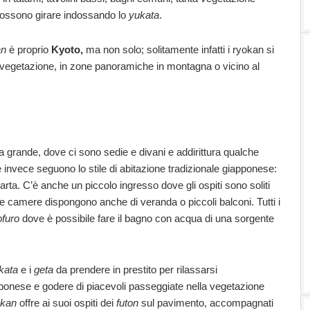
 possono girare indossando lo
yukata
.
an
è proprio
Kyoto,
ma non solo; solitamente infatti i ryokan si
 vegetazione, in zone panoramiche in montagna o vicino al
grande, dove ci sono sedie e divani e addirittura qualche
invece seguono lo stile di abitazione tradizionale giapponese:
arta. C’è anche un piccolo ingresso dove gli ospiti sono soliti
lte camere dispongono anche di veranda o piccoli balconi. Tutti i
ofuro
dove è possibile fare il bagno con acqua di una sorgente
kata
e i
geta
da prendere in prestito per rilassarsi
pponese e godere di piacevoli passeggiate nella vegetazione
okan
offre ai suoi ospiti dei
futon
sul pavimento, accompagnati