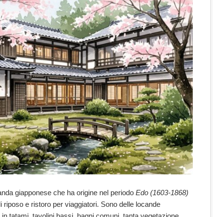
locanda giapponese che ha origine nel periodo
Edo
(1603-1868)
riposo e ristoro per viaggiatori. Sono delle locande
 in tatami, tavolini bassi, bagni comuni, tanta vegetazione