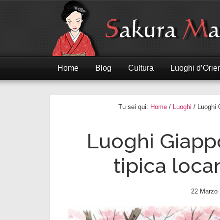
Home
Blog
Cultura
Luoghi d’Orie
Tu sei qui:
Home
/
Luoghi
/ Luoghi 
Luoghi Giapp
tipica loc
22 Marzo 