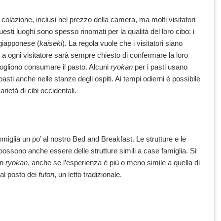
colazione, inclusi nel prezzo della camera, ma molti visitatori
esti luoghi sono spesso rinomati per la qualità del loro cibo: i
 giapponese (
kaiseki
). La regola vuole che i visitatori siano
, a ogni visitatore sarà sempre chiesto di confermare la loro
 vogliono consumare il pasto. Alcuni
ryokan
per i pasti usano
ti anche nelle stanze degli ospiti. Ai tempi odierni è possibile
rietà di cibi occidentali.
iglia un po’ al nostro Bed and Breakfast. Le strutture e le
e possono anche essere delle strutture simili a case famiglia. Si
un
ryokan
, anche se l’esperienza è più o meno simile a quella di
al posto dei
futon
, un letto tradizionale.