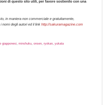
nsioni di questo sito utili, per favore sostienilo con una
esto, in maniera non commerciale e gratuitamente,
nomi degli autori ed il link
http://sakuramagazine.com
e giapponesi
,
minshuku
,
onsen
,
ryokan
,
yukata