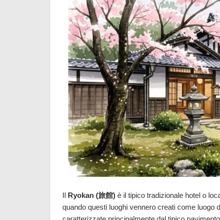
Il
Ryokan (旅館
)
è il tipico tradizionale hotel o 
quando questi luoghi vennero creati come luogo di 
caratterizzate principalmente dal tipico pavimento