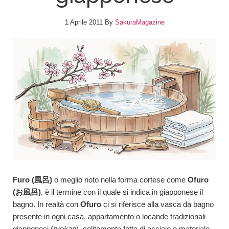
1 Aprile 2011
By
SakuraMagazine
Furo (風呂)
o meglio noto nella forma cortese come
Ofuro
(お風呂)
, è il termine con il quale si indica in giapponese il
bagno. In realtà con
Ofuro
ci si riferisce alla vasca da bagno
presente in ogni casa, appartamento o locande tradizionali
giapponesi (
ryokan
), solitamente fatta di acciaio o materiale