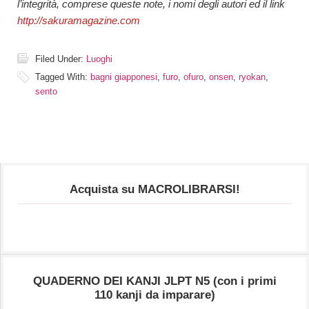
l’integrità, comprese queste note, i nomi degli autori ed il link
http://sakuramagazine.com
Filed Under:
Luoghi
Tagged With:
bagni giapponesi
,
furo
,
ofuro
,
onsen
,
ryokan
,
sento
Acquista su MACROLIBRARSI!
QUADERNO DEI KANJI JLPT N5 (con i primi
110 kanji da imparare)