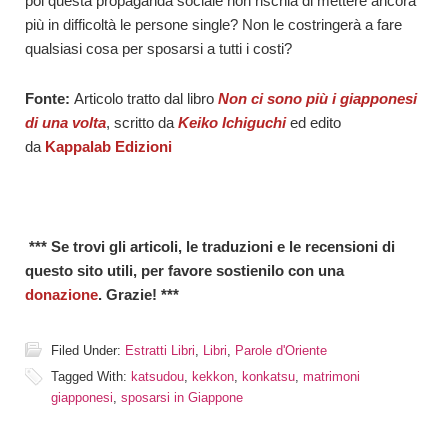
poi questa propaganda sociale non rischia di mettere ancora
più in difficoltà le persone single? Non le costringerà a fare
qualsiasi cosa per sposarsi a tutti i costi?
Fonte:
Articolo tratto dal libro
Non ci sono più i giapponesi
di una volta
, scritto da
Keiko Ichiguchi
ed edito
da
Kappalab Edizioni
*** Se trovi gli articoli, le traduzioni e le recensioni di
questo sito utili, per favore sostienilo con una
donazione
. Grazie! ***
Filed Under:
Estratti Libri
,
Libri
,
Parole d'Oriente
Tagged With:
katsudou
,
kekkon
,
konkatsu
,
matrimoni
giapponesi
,
sposarsi in Giappone