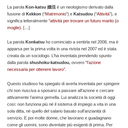
La parola
Kon-katsu
婚活
è un neologismo derivato dalla
fusione di
Kekkon
(“
Matrimonio
”) e
Katsudou
(“
Attività
”), e
significa letteralmente
“attività per trovare un futuro marito (o
moglie).
[…]
La parola
Konkatsu
ho cominciato a sentirla nel 2008, ma è
apparsa per la prima volta in una rivista nel 2007 ed è stata
creata da un sociologo. L’ha inventata prendendo spunto
dalla parola
shushoku-katsudou,
ovvero “
l’azione
necessaria per ottenere lavoro”
.
Questo studioso ha spiegato di averla inventata per spingere
chi non riusciva a sposarsi a passare all’azione e cercare
attivamente l’anima gemella. Lui analizza la società di oggi
così: non funziona più né il sistema di impiego a vita in una
sola ditta, né quello del salario basato sull’anzianità di
servizio. E poi molte donne, che lavorano e guadagnano
come gli uomini, sono diventate più esigenti di prima. Per